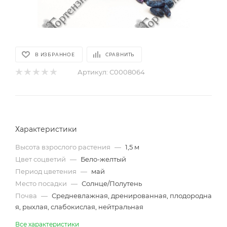
В ИЗБРАННОЕ
СРАВНИТЬ
Артикул:
С0008064
Характеристики
Высота взрослого растения
—
1,5 м
Цвет соцветий
—
Бело-желтый
Период цветения
—
май
Место посадки
—
Солнце/Полутень
Почва
—
Средневлажная, дренированная, плодородна
я, рыхлая, слабокислая, нейтральная
Все характеристики