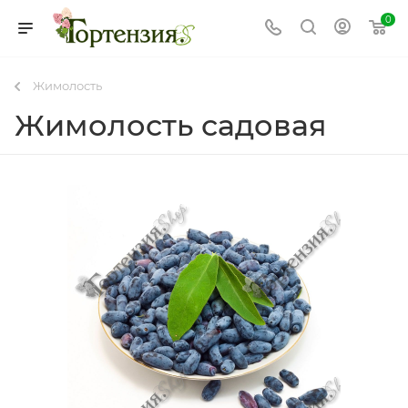
0
Жимолость
Жимолость садовая