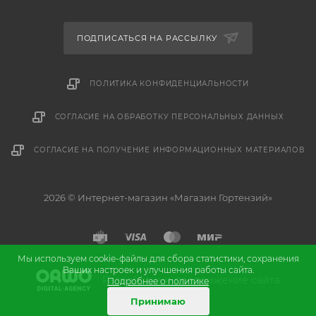
ПОДПИСАТЬСЯ НА РАССЫЛКУ
ПОЛИТИКА КОНФИДЕНЦИАЛЬНОСТИ
СОГЛАСИЕ НА ОБРАБОТКУ ПЕРСОНАЛЬНЫХ ДАННЫХ
СОГЛАСИЕ НА ПОЛУЧЕНИЕ ИНФОРМАЦИОННЫХ МАТЕРИАЛОВ
2026 © Интернет-магазин «Магазин Гортензий»
Мы используем cookie-файлы для сбора статистики, сохранения
Ваших настроек и улучшения работы сайта.
и
Разработка
продвижение сайта
Подробнее о политике
Принимаю