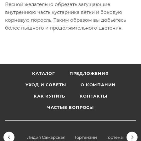
Весной желательно обрезать загущающие
внутреннюю часть кустарника ветки и боковую
корневую поросль. Таким образом вы добьётесь
более пышного и продолжительного цветения.
КАТАЛОГ
ПРЕДЛОЖЕНИЯ
УХОД И СОВЕТЫ
О КОМПАНИИ
КАК КУПИТЬ
КОНТАКТЫ
ЧАСТЫЕ ВОПРОСЫ
Лидия Самарская
Гортензии
Гортензии дре