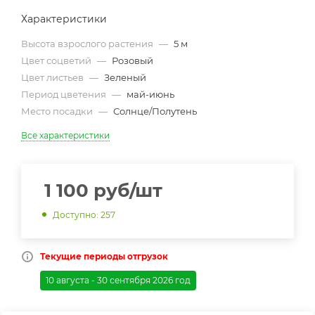
Характеристики
Высота взрослого растения
—
5 м
Цвет соцветий
—
Розовый
Цвет листьев
—
Зеленый
Период цветения
—
май-июнь
Место посадки
—
Солнце/Полутень
Все характеристики
1 100
руб
/шт
Доступно: 257
Текущие периоды отгрузок
10 августа - 30 сентября 2026 год