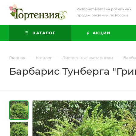
Интернет-магазин розничных
продаж растений по России
КАТАЛОГ
АКЦИИ
—
—
—
Главная
Каталог
Лиственные кустарники
Барб
Барбарис Тунберга "Гр