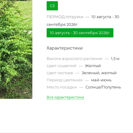
С3
ПЕРИОД отгрузки
—
10 августа - 30
сентября 2026г.
10 августа - 30 сентября 2026г.
Характеристики
Высота взрослого растения
—
1,5 м
Цвет соцветий
—
Желтый
Цвет листьев
—
Зеленый, желтый
Период цветения
—
май-июнь
Место посадки
—
Солнце/Полутень
Все характеристики