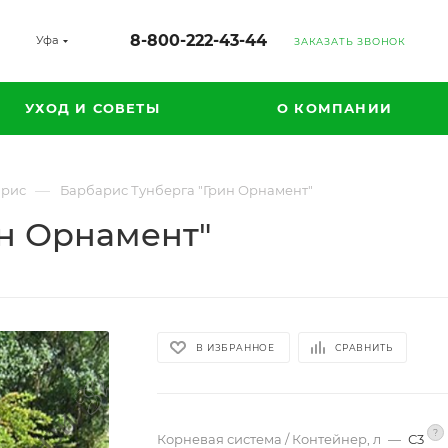
8-800-222-43-44
Уфа
ЗАКАЗАТЬ ЗВОНОК
УХОД И СОВЕТЫ
О КОМПАНИИ
—
арис
Барбарис Тунберга "Грин Орнамент"
ин Орнамент"
В ИЗБРАННОЕ
СРАВНИТЬ
?
Корневая система / Контейнер, л
—
С3