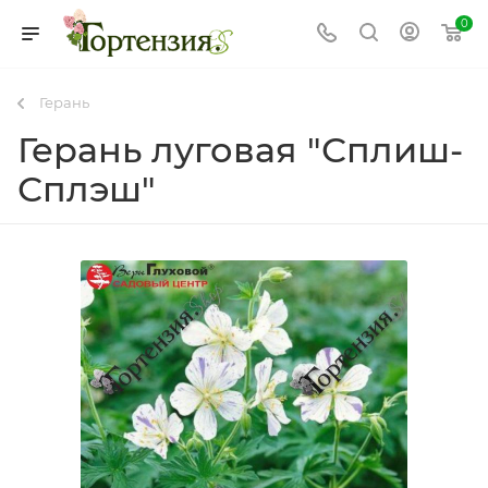
0
Герань
Герань луговая "Сплиш-
Сплэш"