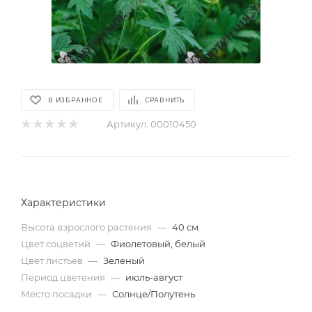
В ИЗБРАННОЕ
СРАВНИТЬ
Артикул:
00010450
Характеристики
Высота взрослого растения
—
40 см
Цвет соцветий
—
Фиолетовый, белый
Цвет листьев
—
Зеленый
Период цветения
—
июль-август
Место посадки
—
Солнце/Полутень