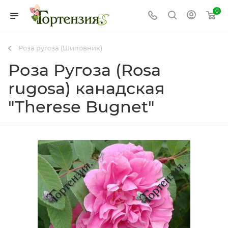
0
Роза ругоза (Шиповник)
Роза Ругоза (Rosa
rugosa) канадская
"Therese Bugnet"