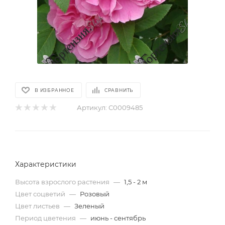
В ИЗБРАННОЕ
СРАВНИТЬ
Артикул:
С0009485
Характеристики
Высота взрослого растения
—
1,5 - 2 м
Цвет соцветий
—
Розовый
Цвет листьев
—
Зеленый
Период цветения
—
июнь - сентябрь