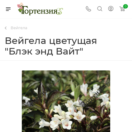
0
Вейгела
Вейгела цветущая
"Блэк энд Вайт"