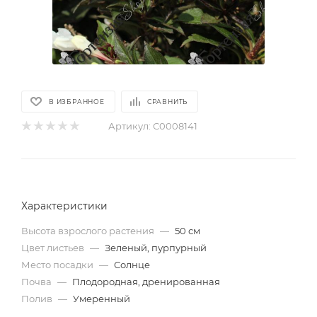
В ИЗБРАННОЕ
СРАВНИТЬ
Артикул:
С0008141
Характеристики
Высота взрослого растения
—
50 см
Цвет листьев
—
Зеленый, пурпурный
Место посадки
—
Солнце
Почва
—
Плодородная, дренированная
Полив
—
Умеренный